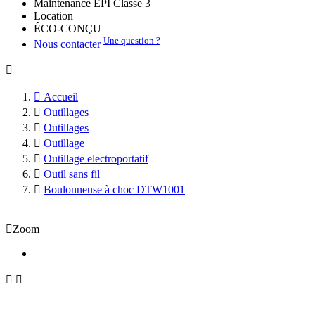
Maintenance EPI Classe 3
Location
ÉCO-CONÇU
Une question ?
Nous contacter


Accueil

Outillages

Outillages

Outillage

Outillage electroportatif

Outil sans fil

Boulonneuse à choc DTW1001

Zoom

