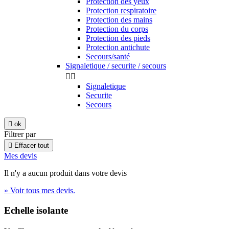
Protection des yeux
Protection respiratoire
Protection des mains
Protection du corps
Protection des pieds
Protection antichute
Secours/santé
Signaletique / securite / secours


Signaletique
Securite
Secours

ok
Filtrer par

Effacer tout
Mes devis
Il n'y a aucun produit dans votre devis
» Voir tous mes devis.
Echelle isolante